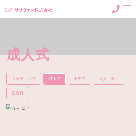
CONCEPT
コンセプト
MENU & PRICE
成人式
メニュー
CASE
相談事例
ウェディング
成人式
七五三
マタニティ
BLOG
ブログ
記念日
INFO
会社情報
CONTACT
お問い合わせ